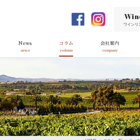
Win
ワインリ
News
コラム
会社案内
news
column
company