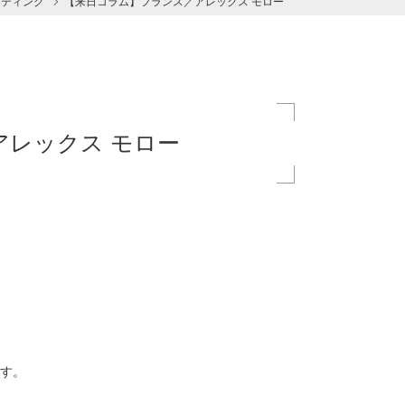
スティング
【来日コラム】フランス／アレックス モロー
アレックス モロー
す。