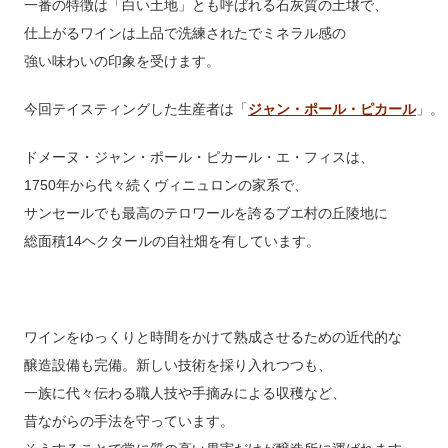
一番の特徴は「白い土地」とも呼ばれる石灰質の土壌で、
仕上がるワインは上品で洗練されたでミネラル感の
強い味わいの印象を受けます。
今回テイスティングした生産者は「
ジャン・ポール・ピカール
」。
ドメーヌ・ジャン・ポール・ピカール・エ・フィスは、
1750年から代々続くヴィニュロンの家系で、
サンセールでも最高のテロワールを誇るブエ村の丘陵地に
総面積14ヘクタールの自社畑を有しています。
ワインをゆっくりと時間をかけて熟成させるための近代的な
醸造設備も完備。新しい技術を採り入れつつも、
一族に代々伝わる職人技や手摘みによる収穫など、
昔ながらの手法を守っています。