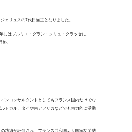
ンジェリュスの7代目当主となりました。
6年にはプルミエ・グラン・クリュ・クラッセに、
昇格。
ワインコンサルタントとしてもフランス国内だけでな
ポルトガル、タイや南アフリカなどでも精力的に活動
。
くの功績が評価され、フランス共和国より国家功労勲