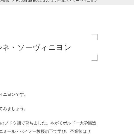
ン知識
Hubert de Bouard vol.2 カベルネ・ソーヴィニヨン
.2 カベルネ・ソーヴィニヨン
ィニヨンです。
てみましょう。
スのブドウ畑で育ちました。やがてボルドー大学醸造
エミール・ぺイノー教授の下で学び、卒業後はサ