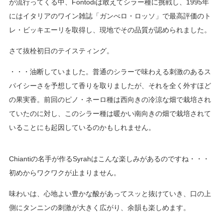
が流行ってくる中、Fontodiは敢えてシラー種に挑戦し、1995年
にはイタリアのワイン雑誌「ガンべロ・ロッソ」で最高評価のト
レ・ビッキエーリを取得し、現地でその品質が認められました。
さて抜栓初日のテイスティング。
・・・油断していました。普通のシラーで味わえる刺激のあるス
パイシーさを予想して香りを取りましたが、それを全く外すほど
の果実香。前回のピノ・ネーロ種は西向きの冷涼な畑で栽培され
ていたのに対し、このシラー種は暖かい南向きの畑で栽培されて
いることにも起因しているのかもしれません。
Chiantiの名手が作るSyrahはこんな楽しみがあるのですね・・・
初めからワクワクが止まりません。
味わいは、心地よい豊かな酸があってスッと抜けていき、口の上
側にタンニンの刺激が大きく広がり、余韻も楽しめます。