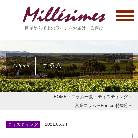
世界から極上のワインをお届けする喜び
コラム
Column
HOME
コラム一覧
ティスティング
営業コラム～Fontodi特集④～
ティスティング
2021.05.24