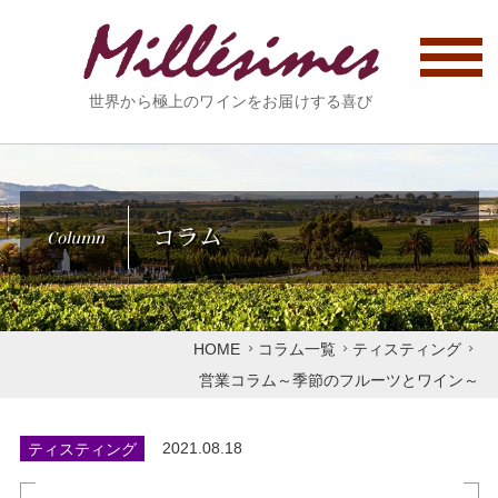
世界から極上のワインをお届けする喜び
コラム
Column
HOME
コラム一覧
ティスティング
営業コラム～季節のフルーツとワイン～
ティスティング
2021.08.18