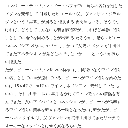
コンパニー・デ・ヴァン・ドートルフォワに 自らの名前を冠した
メゾンを売却し て 引退したピ エールの父、ヴァンサン・ジラル
ダンという「黒幕」が居ると 憶測する 皮肉屋もいる。そうでな
ければ、どうしてこんなにも若き醸造家が、これほど早急に造り
手としての地位を固めることが出来 る だろうか 。恐らくピエー
ルのネゴシアン物のキュヴェ は、かつて父親 のメゾン が手掛け
てきたアペラシオン が殆どなのではないか…… というのが彼ら
の憶測だ。
だが、ピエール・ヴァンサンの体内には、間違いなくワイン造り
の名手としての血が流れている。ピエールがワイン造りを始めた
のは 15 の時で、当時 の ワインはネゴシアンに売却していた も
のの 、それ 以 来 、長い 年月 をかけてワイン造りへの情熱を育
んできた。父のアドバイスとコネクションが、ピエールが信奉す
るワイン造りの美学を確立する一助となったのは確かだが、ピエ
ール のスタイル は、父ヴァンサンが従来手掛けてきたリッチで
オーキーなスタイルとは全く異なるものだ。