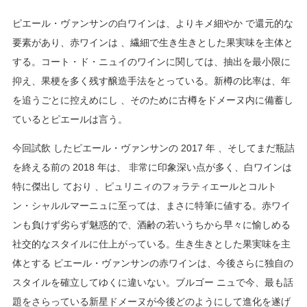
ピエール・ヴァンサンの白ワインは、よりキメ細やか で還元的な
要素があり、赤ワインは 、繊細で生き生きとした果実味を主体と
する。コート・ド・ニュイのワインに関しては、抽出を最小限に
抑え、果梗を多く残す醸造手法をとっている。新樽の比率は、年
を追うごとに控えめにし 、そのために古樽をドメーヌ内に備蓄し
ているとピエールは言う。
今回試飲 したピエール・ヴァンサンの 2017 年 、そしてまだ瓶詰
を終える前の 2018 年は、 非常に印象深い点が多く、白ワインは
特に傑出し ており 、ピュリニィのフォラティエールとコルト
ン・シャルルマーニュに至っては、まさに特筆に値する。赤ワイ
ンも負けず劣らず魅惑的で、酒齢の若いうちから早々に愉しめる
社交的なスタイルに仕上がっている。生き生きとした果実味を主
体とする ピエール・ヴァンサンの赤ワインは、今後さらに独自の
スタイルを確立してゆくに違いない。ブルゴー ニュで今、最も話
題をさらっている新星ドメーヌが今後どのようにして進化を遂げ