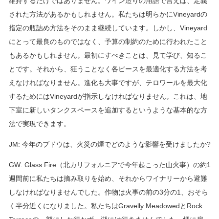
維持するだけではありません。ワイン造りの用語で言えば、定義
された方法があるかもしれません。私たちは明らかにVineyardの
指定の瓶詰め方法をそのまま継続しています。しかし、Vineyard
にとって最良のものではなく、予算の制約のために行われたこと
もあるかもしれません。最初にすべきことは、見て学び、知るこ
とです。それから、狂うことなく各ピースを最適化する方法を考
えなければなりません。進化も大事ですが、テロワールを最大化
するためにはVineyardが指示しなければなりません。これは、地
下室に新しいタンクスペースを追加するというような基本的な方
法で実現できます。
JM: 今年のブドウは、火災の煙でどのような影響を受けましたか?
GW: Glass Fire（北カリフォルニアで今年起こった山火事）の約1
週間前に私たちは摘み取りを始め、それからワイナリーから避難
しなければなりませんでした。作物は火事の前の3分の1、おそら
く半分近くになりました。私たちはGravelly MeadowedとRock