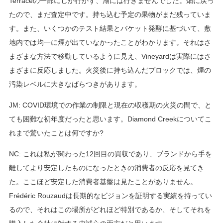
Terraceの一部にしか行かず、湖には行きませんでした。畑に戻っ
たので、まだ査定中です。持ち込む予定の果物がまだ残っていま
す。また、いくつかのテスト結果とバケット発酵に基づいて、敷
地内では均一に煙が出ていなかったことがわかります。それはさ
まざまな方法で移動しているように見え、Vineyardは実際にはさ
まざまに反応しました。火災後に持ち込んだブロックでは、煙の
汚染レベルに大きなばらつきがあります。
JM: COVID環境での作業の制限と現在の収穫期の火災の間で、と
ても困難な初年度だったと思います。Diamond Creekについてこ
れまで驚いたことは何ですか?
NC: これは私が関わった12回目の買収であり、ブランドから手を
離してより安定したものになったときの消費者の反応を見てき
た。ここほど安定した消費者基盤は見たことがありません。
Frédéric Rouzaudは長期的なビジョンを証明する実績を持ってい
るので、それはこの場所がどれほど特別であるか、そしてそれを