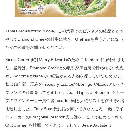
James Molesworth: Nicole、この業界でのビジネスの経歴とどう
やってDiamond Creekの仕事に就き、Grahamを雇うことになっ
たかの経緯をお聞かせください。
Nicole Carter:実はMerry EdwardsのためにRoedererに雇われまし
た。当時は、Diamond Creekとの取引が舞台裏で行われていたた
め、SonomaとNapaでの経験がある人物を探していたためです。
私は18年間、現在のTreasury EstatesでBeringerやEtudeといった
ブランドの仕事をしてきました。Jean-Baptiste [Roedererグルー
プのワインメーカー責任者Lecaillon氏]と人物リストを作りそれを
比較しました。Tony Soter氏に話を聞いてみたところ、彼はワイ
ンメーカーのFrançoise Peschon氏に話をするよう勧めてくれて
彼はGrahamを推薦してくれて。そして、Jean-Baptisteは