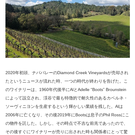
2020年初頭、ナパバレーのDiamond Creek Vineyardsが売却され
たというニュースが流れた時、一つの時代が終わりを告げた。こ
のワイナリーは、1960年代後半にAlとAdelle “Boots” Brounstein
によって設立され、渓谷で最も特徴的で耐久性のあるカベルネ・
ソーヴィニヨンを生産するという輝かしい業績を残した。Alは
2006年に亡くなり、その後2019年にBootsは息子のPhil Rossにこ
の物件を託した。しかし、その時点で不吉な前兆であったので、
その後すぐにワイナリーが売りに出された時も関係者にとって驚