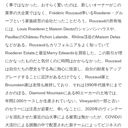
く事ではなかった。おそらく驚いたのは、新しいオーナーがこの
業界の大企業ではなく、Frédéric Rouzaud率いるRoederer・グル
ープという家族経営の会社だったことだろう。Rouzaudの所有地
には、Louis RoedererとMaison Deutzのシャンパンハウスや、
PauillacのChâteau Pichon Lalande、Rhône渓谷のMaison Delas
などがある。Rouzaudもカリフォルニアをよく知っていて
Roederer Estateと最近Merry Edwardsを買収した。この取引が理
にかなったものだと気付くのに時間はかからなかった。Rouzaud
は自分たちの歴史を守る為に熱心に投資し、自分の財産をアップ
グレードすることに定評があるだけでなく、Rouzaud家と
Brounstein家は友情も維持しており、それは1990年代後半にまで
さかのぼる。Diamond Mountainにある80エーカーの土地では、
年間2,000ケースしか生産されていない。Vineyardの一部と古い
のセラーには注意が必要だ。幸いなことに、2020年のヴィンテー
ジを混乱させた最近の山火事による被害は無かったが、COVIDの
大流行による困難の中で配置された新チームによってビジネスの