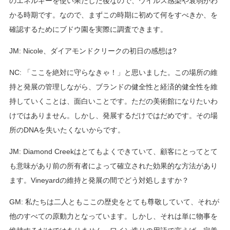
のエネルギーを使い果たした後なので、ウイルス感染や衰弱がわ
かる時期です。なので、まずこの時期に初めて何をすべきか、を
確認するためにブドウ園を実際に調査できます。
JM: Nicole、ダイアモンドクリークの初日の感想は?
NC: 「ここを絶対に守らなきゃ！」と思いました。この場所の維
持と発展の管理しながら、ブランドの健全性と経済的健全性を維
持していくことは、面白いことです。ただの美術館になりたいわ
けではありません。しかし、発展するだけではだめです。その場
所のDNAを失いたくないからです。
JM: Diamond Creekはとてもよくできていて、顧客にとってとて
も意味があり前の所有者によって確立された効果的な方法があり
ます。Vineyardの維持と発展の間でどう対処しますか？
GM: 私たちは二人ともここの歴史をとても尊敬していて、それが
他のすべての原動力となっています。しかし、それは単に物事を