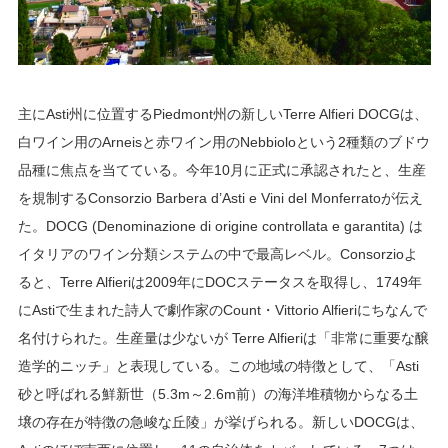
主にAsti州に位置するPiedmont州の新しいTerre Alfieri DOCGは、
白ワイン用のArneisと赤ワイン用のNebbioloという2種類のブドウ
品種に焦点を当てている。今年10月に正式に承認されたと、生産
を規制するConsorzio Barbera d’Asti e Vini del Monferratoが伝え
た。DOCG (Denominazione di origine controllata e garantita) は
イタリアのワイン分類システムの中で最高レベル。Consorzioよ
ると、Terre Alfieriは2009年にDOCステータスを取得し、1749年
にAstiで生まれた詩人で劇作家のCount・Vittorio Alfieriにちなんで
名付けられた。生産量は少ないが Terre Alfieriは「非常に重要な醸
造学的ニッチ」と表現している。この地域の特徴として、「Asti
砂と呼ばれる鮮新世（5.3m～2.6m前）の海洋堆積物からなる土
壌の存在が特徴の急峻な丘陵」が挙げられる。新しいDOCGは、