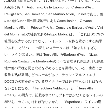
Astiのほぼ南西に位置し、11の自治体をカバーしている。7つは
Asti州にあり、Antignano, Celle Enomondo, Cisterna d’Asti,
Revigliasco, San Damiano, San Martino Alfieri, Tiglioleである。他
の4つはCuneo州の国境地帯にありCastellinaldo、Govone、
Magliano Alfieri、Prioccaである。Consorzio Barbera d’Asti e Vini
del Monferratoの社長であるFilippo Mobriciは、 「これはDOCGの
範囲を拡大するだけでなく、ワインシーン全体を豊かにする結果
である」 と述べ、この新しいステータスは 「始まりにすぎな
い」 と付け加えた。彼は Terre AlfieriがBarbera d’Asti、Nizza、
Ruchédi Castagnole Monferratoのような管理され保証された原産
地の他の品種と同じ成功を収めることを期待している。生産には
収量や熟成期間などのルールがあり、テッレ・アルフィエリ
DOCGの名前を使っているワイナリーでは必ず守らなければなら
ないことになる。「Terre Alfieri Nebbiolo」 と 「Terre Alfieri
Arneis」 の両方で、記載されているブドウは少なくともワインの
85%を占めていなければなりません。「Superiore」 ワインの場