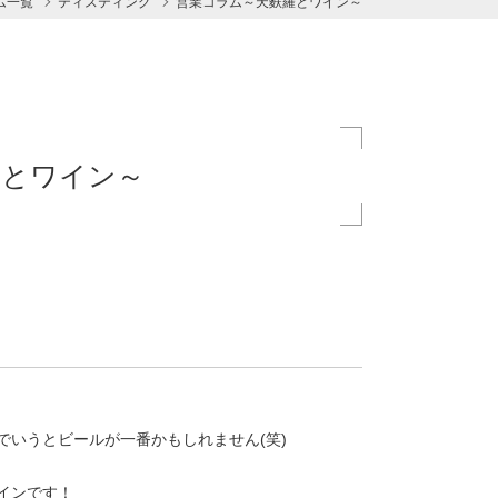
ム一覧
ティスティング
営業コラム～天麩羅とワイン～
羅とワイン～
いうとビールが一番かもしれません(笑)
インです！