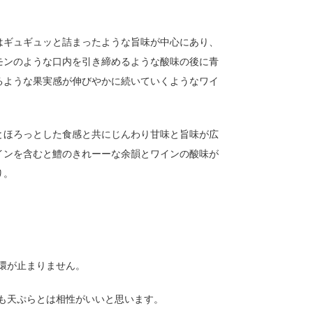
はギュギュッと詰まったような旨味が中心にあり、
モンのような口内を引き締めるような酸味の後に青
るような果実感が伸びやかに続いていくようなワイ
とほろっとした食感と共にじんわり甘味と旨味が広
インを含むと鱧のきれーーな余韻とワインの酸味が
り。
環が止まりません。
も天ぷらとは相性がいいと思います。