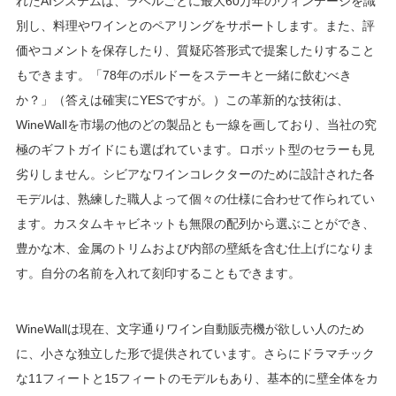
れたAIシステムは、ラベルごとに最大60万年のヴィンテージを識
別し、料理やワインとのペアリングをサポートします。また、評
価やコメントを保存したり、質疑応答形式で提案したりすること
もできます。「78年のボルドーをステーキと一緒に飲むべき
か？」（答えは確実にYESですが。）この革新的な技術は、
WineWallを市場の他のどの製品とも一線を画しており、当社の究
極のギフトガイドにも選ばれています。ロボット型のセラーも見
劣りしません。シビアなワインコレクターのために設計された各
モデルは、熟練した職人よって個々の仕様に合わせて作られてい
ます。カスタムキャビネットも無限の配列から選ぶことができ、
豊かな木、金属のトリムおよび内部の壁紙を含む仕上げになりま
す。自分の名前を入れて刻印することもできます。
WineWallは現在、文字通りワイン自動販売機が欲しい人のため
に、小さな独立した形で提供されています。さらにドラマチック
な11フィートと15フィートのモデルもあり、基本的に壁全体をカ