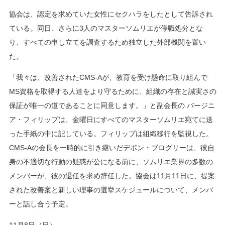
協会は、認定を求めていた女性にセクハラをしたとして告訴され
ている。同日、さらに3人のマスターソムリエが停職処分とな
り、すべての申し立てを調査するため独立した外部機関を置い
た。
「我々は、改善されたCMS-Aが、教育を受け懸命に取り組んで
MS資格を取得する人達をより守るために、組織の存在と誠実さの
保証が唯一の道であることに同意します。」と副会長の バージニ
ア・フィリップは、金曜日にすべてのマスターソムリエ宛てに送
った手紙の中に記している。フィリップは組織移行を監視した。
CMS-Aの会長を一時的に引き継いだデボン・ブログリーは、彼自
身の不適切な行動の疑惑が公になる前に、ソムリエ業界の多数の
メンバーが、彼の退任を求め辞任した。協会は11月11日に、提案
された改善案と新しい理事の選挙スケジュールについて、メンバ
ーと話し合う予定。