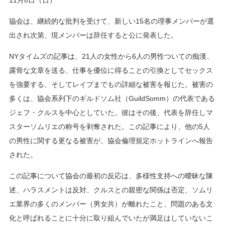
11月8日（日）
協会は、継続的な批判を受けて、新しい15名の理事メンバーが選
出され次第、現メンバーは辞任すると公に発表した。
NYタイムズの記事は、21人の女性から6人の男性ついての痴漢、
露骨な文章を送る、仕事を優位に得ることの引換としてセックス
を強要する、そしてレイプまでもの詳細な被害を報じた。被害の
多くは、協会系列下のギルドソム社（GuildSomm）の代表である
ジェフ・クルスを中心としていた。彼はその後、代表を辞任しマ
スターソムリエの称号を剥奪された。この記事により、他の5人
の男性に関する更なる被害が、協会倫理規定ホットラインへ報告
された。
この記事について協会の最初の反応は、多様性支持への曖昧な陳
述、ハラスメントは反対、クルスとの親密な関係は否定、ソムリ
エ業界の多くのメンバー（男女共）が離れたこと、問題のある文
化と呼ばれることに十分に取り組んでいたが満足はしていないこ