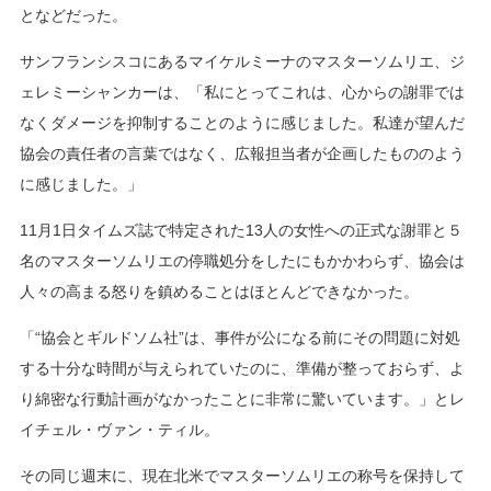
となどだった。
サンフランシスコにあるマイケルミーナのマスターソムリエ、ジ
ェレミーシャンカーは、「私にとってこれは、心からの謝罪では
なくダメージを抑制することのように感じました。私達が望んだ
協会の責任者の言葉ではなく、広報担当者が企画したもののよう
に感じました。」
11月1日タイムズ誌で特定された13人の女性への正式な謝罪と５
名のマスターソムリエの停職処分をしたにもかかわらず、協会は
人々の高まる怒りを鎮めることはほとんどできなかった。
「“協会とギルドソム社”は、事件が公になる前にその問題に対処
する十分な時間が与えられていたのに、準備が整っておらず、よ
り綿密な行動計画がなかったことに非常に驚いています。」とレ
イチェル・ヴァン・ティル。
その同じ週末に、現在北米でマスターソムリエの称号を保持して