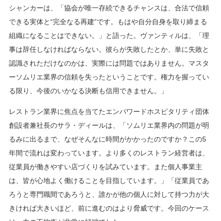
シャンカーは、「協会が唯一存続できるチャンスは、合法で信頼
できる実体と“完全なる再建”です。もはや自分自身を取り締まる
組織になることはできない。」と語った。ヴァンティルは、「理
事は辞任しなければならない。彼らが失敗したとか、単に失敗と
認識されただけなのかは、実際には問題ではありません。マスタ
ーソムリエ業界の信頼を失ったということです。権力を握ってい
る限り、今後のいかなる決断も信用できません。」
レストラン業界に焦点を当てたエンパワードホスピタリティ団体
創設者兼社長のサラ・ディールは、「ソムリエ業界内の問題が明
るみに出るまで、なぜそんなに時間がかかったのですか？この5
年間で流れは変わっています。より多くのレストラン経営者は、
従業員が働きやすい店づくりを試みています。また個人事業主
は、皆が心地よく働けることを目指しています。」「従業員であ
ろうと専門職間であろうと、誰かが他の個人に対して持つ力が大
きければ大きいほど、前に進むのはより脅威です。今回のケース