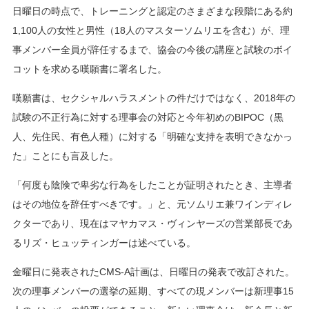
日曜日の時点で、トレーニングと認定のさまざまな段階にある約
1,100人の女性と男性（18人のマスターソムリエを含む）が、理
事メンバー全員が辞任するまで、協会の今後の講座と試験のボイ
コットを求める嘆願書に署名した。
嘆願書は、セクシャルハラスメントの件だけではなく、2018年の
試験の不正行為に対する理事会の対応と今年初めのBIPOC（黒
人、先住民、有色人種）に対する「明確な支持を表明できなかっ
た」ことにも言及した。
「何度も陰険で卑劣な行為をしたことが証明されたとき、主導者
はその地位を辞任すべきです。」と、元ソムリエ兼ワインディレ
クターであり、現在はマヤカマス・ヴィンヤーズの営業部長であ
るリズ・ヒュッティンガーは述べている。
金曜日に発表されたCMS-A計画は、日曜日の発表で改訂された。
次の理事メンバーの選挙の延期、すべての現メンバーは新理事15