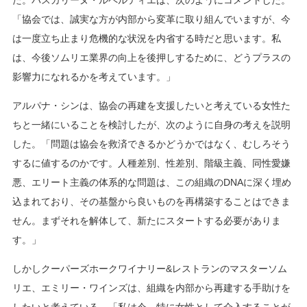
た。パスカリーヌ・ルペルティエは、次のようにコメントした。
「協会では、誠実な方が内部から変革に取り組んでいますが、今
は一度立ち止まり危機的な状況を内省する時だと思います。私
は、今後ソムリエ業界の向上を後押しするために、どうプラスの
影響力になれるかを考えています。」
アルパナ・シンは、協会の再建を支援したいと考えている女性た
ちと一緒にいることを検討したが、次のように自身の考えを説明
した。「問題は協会を救済できるかどうかではなく、むしろそう
するに値するのかです。人種差別、性差別、階級主義、同性愛嫌
悪、エリート主義の体系的な問題は、この組織のDNAに深く埋め
込まれており、その基盤から良いものを再構築することはできま
せん。まずそれを解体して、新たにスタートする必要がありま
す。」
しかしクーパーズホークワイナリー&レストランのマスターソム
リエ、エミリー・ワインズは、組織を内部から再建する手助けを