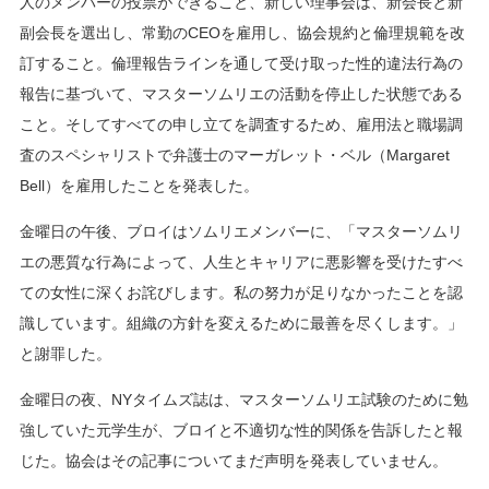
人のメンバーの投票ができること、新しい理事会は、新会長と新
副会長を選出し、常勤のCEOを雇用し、協会規約と倫理規範を改
訂すること。倫理報告ラインを通して受け取った性的違法行為の
報告に基づいて、マスターソムリエの活動を停止した状態である
こと。そしてすべての申し立てを調査するため、雇用法と職場調
査のスペシャリストで弁護士のマーガレット・ベル（Margaret
Bell）を雇用したことを発表した。
金曜日の午後、ブロイはソムリエメンバーに、「マスターソムリ
エの悪質な行為によって、人生とキャリアに悪影響を受けたすべ
ての女性に深くお詫びします。私の努力が足りなかったことを認
識しています。組織の方針を変えるために最善を尽くします。」
と謝罪した。
金曜日の夜、NYタイムズ誌は、マスターソムリエ試験のために勉
強していた元学生が、ブロイと不適切な性的関係を告訴したと報
じた。協会はその記事についてまだ声明を発表していません。