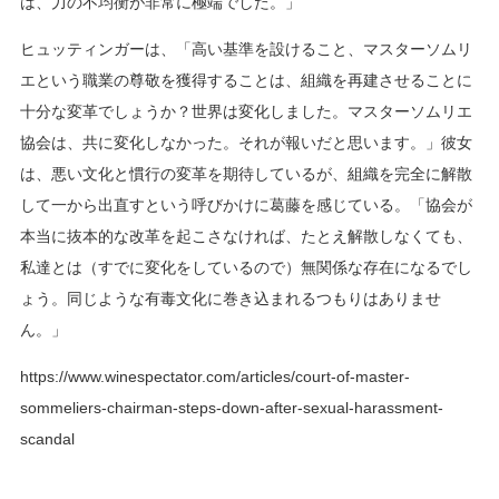
は、力の不均衡が非常に極端でした。」
ヒュッティンガーは、「高い基準を設けること、マスターソムリ
エという職業の尊敬を獲得することは、組織を再建させることに
十分な変革でしょうか？世界は変化しました。マスターソムリエ
協会は、共に変化しなかった。それが報いだと思います。」彼女
は、悪い文化と慣行の変革を期待しているが、組織を完全に解散
して一から出直すという呼びかけに葛藤を感じている。「協会が
本当に抜本的な改革を起こさなければ、たとえ解散しなくても、
私達とは（すでに変化をしているので）無関係な存在になるでし
ょう。同じような有毒文化に巻き込まれるつもりはありませ
ん。」
https://www.winespectator.com/articles/court-of-master-
sommeliers-chairman-steps-down-after-sexual-harassment-
scandal