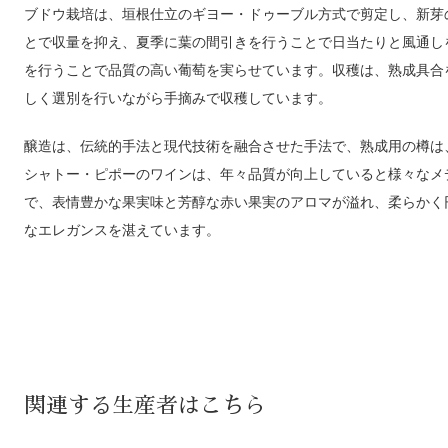
ブドウ栽培は、垣根仕立のギヨー・ドゥーブル方式で剪定し、新芽
とで収量を抑え、夏季に葉の間引きを行うことで日当たりと風通し
を行うことで品質の高い葡萄を実らせています。収穫は、熟成具合
しく選別を行いながら手摘みで収穫しています。
醸造は、伝統的手法と現代技術を融合させた手法で、熟成用の樽は
シャトー・ピポーのワインは、年々品質が向上していると様々なメ
で、表情豊かな果実味と芳醇な赤い果実のアロマが溢れ、柔らかく
なエレガンスを湛えています。
関連する生産者はこちら