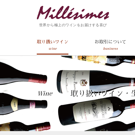
世界から極上のワインをお届けする喜び
取り扱いワイン
お取引について
wine
business
Wine
取り扱いワイン・