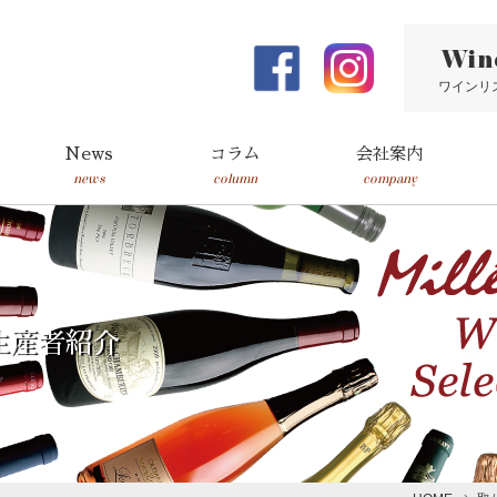
Win
ワインリ
News
コラム
会社案内
news
column
company
生産者紹介