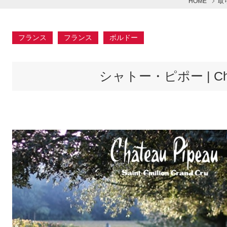
HOME
取
フランス
フランス
ボルドー
シャトー・ピポー | Chât