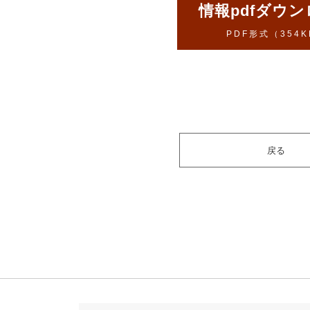
情報pdfダウ
PDF形式（354K
戻る