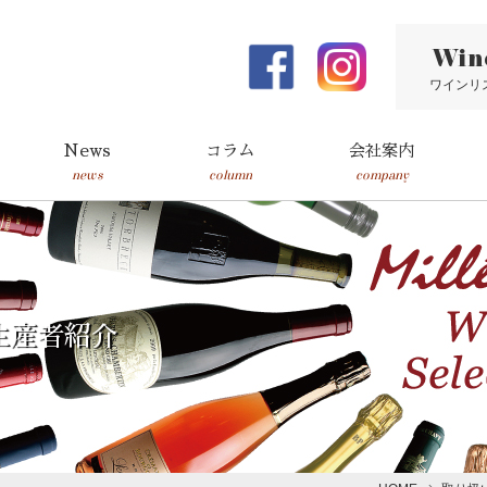
Win
ワインリ
News
コラム
会社案内
news
column
company
生産者紹介