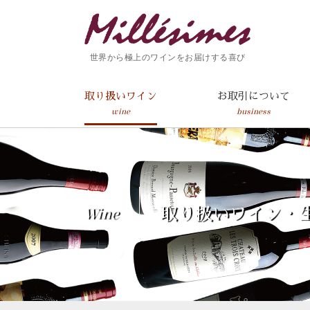
世界から極上のワインをお届けする喜び
取り扱いワイン
お取引について
wine
business
Wine
取り扱いワイン・