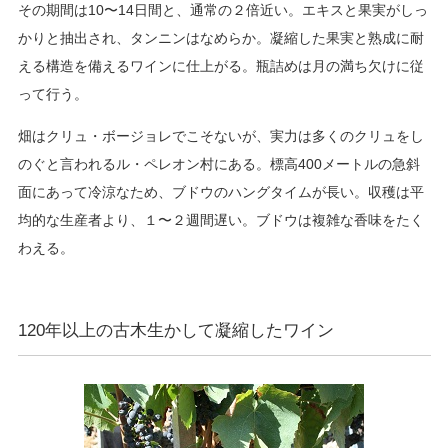
その期間は10〜14日間と、通常の２倍近い。エキスと果実がしっ
かりと抽出され、タンニンはなめらか。凝縮した果実と熟成に耐
える構造を備えるワインに仕上がる。瓶詰めは月の満ち欠けに従
って行う。
畑はクリュ・ボージョレでこそないが、実力は多くのクリュをし
のぐと言われるル・ペレオン村にある。標高400メートルの急斜
面にあって冷涼なため、ブドウのハングタイムが長い。収穫は平
均的な生産者より、１〜２週間遅い。ブドウは複雑な香味をたく
わえる。
120年以上の古木生かして凝縮したワイン