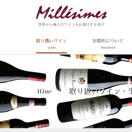
世界から極上のワインをお届けする喜び
取り扱いワイン
お取引について
wine
business
Wine
取り扱いワイン・