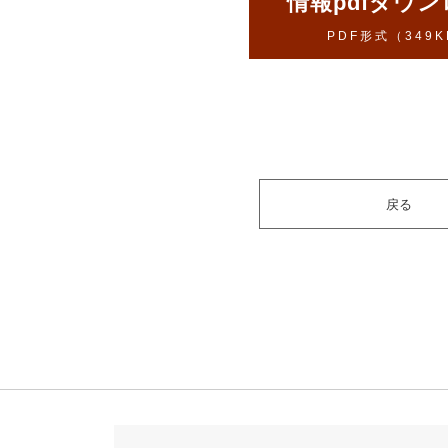
情報pdfダウ
PDF形式（349K
戻る