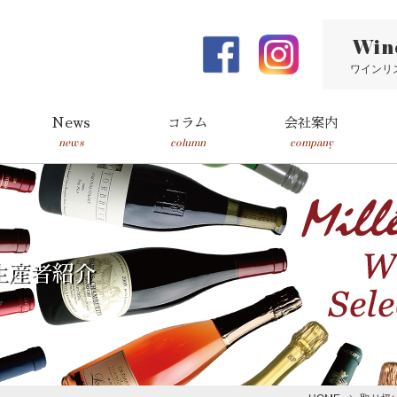
Win
ワインリ
News
コラム
会社案内
news
column
company
生産者紹介