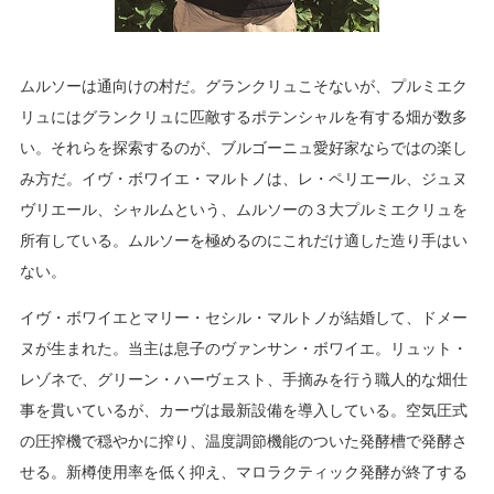
ムルソーは通向けの村だ。グランクリュこそないが、プルミエク
リュにはグランクリュに匹敵するポテンシャルを有する畑が数多
い。それらを探索するのが、ブルゴーニュ愛好家ならではの楽し
み方だ。イヴ・ボワイエ・マルトノは、レ・ペリエール、ジュヌ
ヴリエール、シャルムという、ムルソーの３大プルミエクリュを
所有している。ムルソーを極めるのにこれだけ適した造り手はい
ない。
イヴ・ボワイエとマリー・セシル・マルトノが結婚して、ドメー
ヌが生まれた。当主は息子のヴァンサン・ボワイエ。リュット・
レゾネで、グリーン・ハーヴェスト、手摘みを行う職人的な畑仕
事を貫いているが、カーヴは最新設備を導入している。空気圧式
の圧搾機で穏やかに搾り、温度調節機能のついた発酵槽で発酵さ
せる。新樽使用率を低く抑え、マロラクティック発酵が終了する