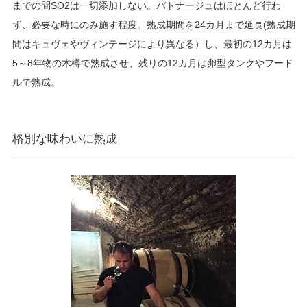
までの間SO2は一切添加しない。バトナージュはほとんど行わ
ず、必要な時にのみ施す程度。熟成期間を24カ月まで延長(熟成期
間はキュヴェやヴィンテージにより異なる）し、最初の12カ月は
5～8年物の木樽で熟成させ、残りの12カ月は卵型タンクやフード
ルで熟成。
格別な味わいに熟成