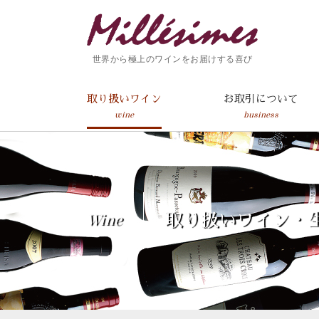
世界から極上のワインをお届けする喜び
取り扱いワイン
お取引について
wine
business
Wine
取り扱いワイン・