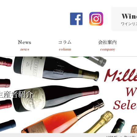
Win
ワインリ
News
コラム
会社案内
news
column
company
生産者紹介