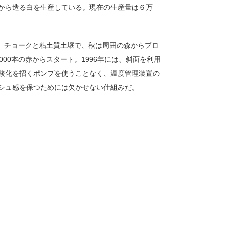
から造る白を生産している。現在の生産量は６万
る。チョークと粘土質土壌で、秋は周囲の森からプロ
000本の赤からスタート。1996年には、斜面を利用
酸化を招くポンプを使うことなく、温度管理装置の
シュ感を保つためには欠かせない仕組みだ。