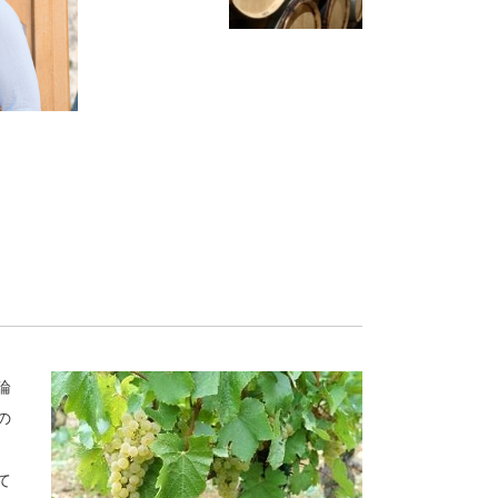
論
の
て