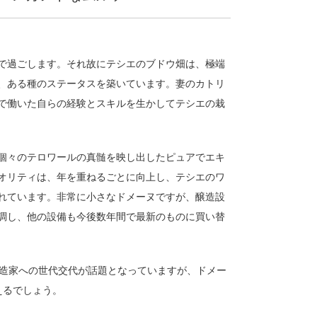
で過ごします。それ故にテシエのブドウ畑は、極端
、ある種のステータスを築いています。妻のカトリ
で働いた自らの経験とスキルを生かしてテシエの栽
個々のテロワールの真髄を映し出したピュアでエキ
オリティは、年を重ねるごとに向上し、テシエのワ
れています。非常に小さなドメーヌですが、醸造設
調し、他の設備も今後数年間で最新のものに買い替
醸造家への世代交代が話題となっていますが、ドメー
えるでしょう。