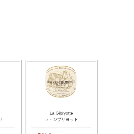
La Gibryotte
ガ
ラ・ジブリヨット