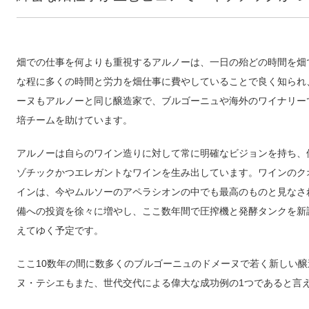
畑での仕事を何よりも重視するアルノーは、一日の殆どの時間を畑
な程に多くの時間と労力を畑仕事に費やしていることで良く知られ
ーヌもアルノーと同じ醸造家で、ブルゴーニュや海外のワイナリー
培チームを助けています。
アルノーは自らのワイン造りに対して常に明確なビジョンを持ち、
ゾチックかつエレガントなワインを生み出しています。ワインのク
インは、今やムルソーのアペラシオンの中でも最高のものと見なさ
備への投資を徐々に増やし、ここ数年間で圧搾機と発酵タンクを新
えてゆく予定です。
ここ10数年の間に数多くのブルゴーニュのドメーヌで若く新しい
ヌ・テシエもまた、世代交代による偉大な成功例の1つであると言