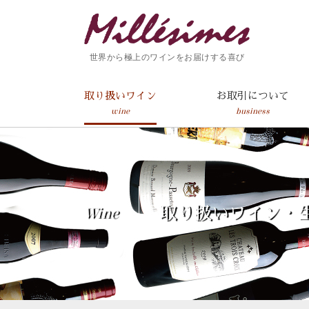
世界から極上のワインをお届けする喜び
取り扱いワイン
お取引について
wine
business
Wine
取り扱いワイン・