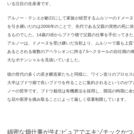
いる注目の生産者です。
アルノー・テシエが齢22にして家族が経営するムルソーのドメーヌ
を引き継いだのは2006年のことで、先代である父親の突然の死に依
るものでした。14歳の頃からブドウ畑で父親の仕事を手伝ってきた
アルノーは、ドメーヌを受け継いだ当初より、ムルソーで最も上質
あるとされる複数のアペラシオンに跨る7.5ヘクタールの自社畑の
大なポテンシャルを見抜いていました。
彼の世代の多くの若き醸造家たちと同様に、ワイン造りのプロセス
大半はブドウ畑で良いブドウを作ることに集約されるというのがア
ノーの哲学です。ブドウ栽培は有機農法を採用し、開花の時期に余
な花や新芽を摘み取ることによって厳しく収量制限しています。
綿密な畑仕事が生むピュアでエキゾチックかつ