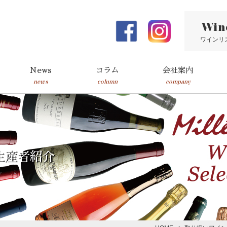
Win
ワインリ
News
コラム
会社案内
news
column
company
生産者紹介