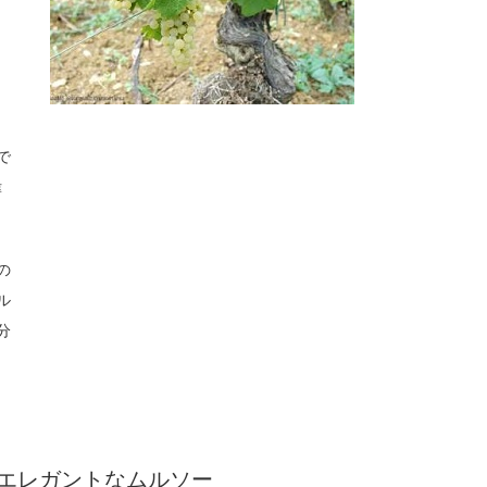
で
偉
の
ル
分
エレガントなムルソー