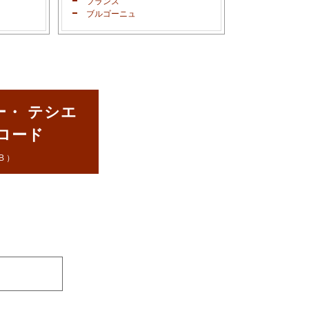
フランス
ブルゴーニュ
ー・ テシエ
ンロード
B）