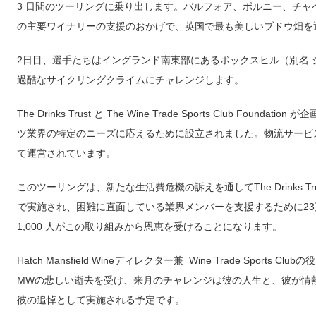
3 日間のツーリングに乗り出します。バルフォア、ボルニー、チ
の主要ワイナリーの支援のおかげで、英国で最も美しいブドウ畑を
2日目、選手たちはイングランド南東部にあるボックスヒル（別名
過酷なサイクリングクライムにチャレンジします。
The Drinks Trust と The Wine Trade Sports Club F
ツ業界の特定のニーズに応えるために設立されました。物流サービスである 
て運営されています。
このツーリングは、新たな生活費危機の訴えを通してThe Drinks T
で実施され、困難に直面している業界メンバーを支援するために23
1,000 人がこの取り組みから恩恵を受けることになります。
Hatch Mansfield Wineディレクター兼 Wine Trade Sports 
MWの悲しい逝去を受け、来月のチャレンジは彼の人生と、彼が情
彼の追悼として実施される予定です。