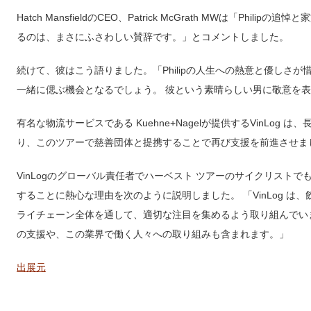
Hatch MansfieldのCEO、Patrick McGrath MWは「Ph
るのは、まさにふさわしい賛辞です。」とコメントしました。
続けて、彼はこう語りました。「Philipの人生への熱意と優しさ
一緒に偲ぶ機会となるでしょう。 彼という素晴らしい男に敬意を
有名な物流サービスである Kuehne+Nagelが提供するVinLog は、長年
り、このツアーで慈善団体と提携することで再び支援を前進させま
VinLogのグローバル責任者でハーベスト ツアーのサイクリストでもある
することに熱心な理由を次のように説明しました。 「VinLog 
ライチェーン全体を通して、適切な注目を集めるよう取り組んでいます。 こ
の支援や、この業界で働く人々への取り組みも含まれます。」
出展元