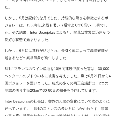
た。
しかし、5月は記録的な月でした。持続的な暑さを特徴とするボ
ジョレーは、1959年以来最も暑い（通常より3℃高い）5月でし
た。その結果、Inter Beaujolaisによると、開花は非常に迅速かつ
良好な状態で始まりました。
しかし、6月には進行が妨げられ、長引く嵐によって高温破壊が
起きるなどの異常気象が発生しました。
6月にフランスのワイン産地を10日間連続で渡った雹は、30,000
ヘクタールのブドウの木に被害を与えました。嵐は6月21日から4
回ボジョレーを襲いました。農業の多くの商工会議所は、2つの
地域の周り半径20kmで30-80％の損失を予想しています。
Inter Beaujolaisの社長は、突然の天候の変化について次のように
述べています。「6月のストレスの多い月にもかかわらず、頻繁
な嵐と雹に見舞われたいくつかの地域がありますが、ブドウ園は