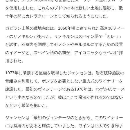
を使用しました。これらのブドウの木は新しい土地に適応し、数
十年の間にカレラクローンとして知られるようになった。
ガビラン山脈の敷地内には、1860年頃に建てられた高さ30フィー
トのリメキルンがあった。リメキルンはスペイン語で「カレラ」
と訳す。石灰岩を調理してセメントやモルタルにするための装置
のイメージと、スペイン語の名前が、アイコニックなラベルに採
用された。
1977年に隣接する区画を取得したジェンセンは、岩石破砕施設の
骨組みを利用して、ポンプを必要としない重力式のワイナリーを
建設した。最初のヴィンテージである1978年は、わずか65ケース
という小さなものでしたが、彼はここで魔法が作れるのではない
かという希望を抱いた。
ジェンセンは「最初のヴィンテージのときから、このワイナリー
には持続力があると確信していました。ワインは巨大で引き締ま