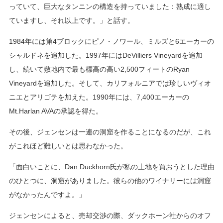
っていて、巨大なタンニンの構造を持っていました：熟成に適し
ていますし、それ以上です。」と話す。
1984年には第4ブロックにピノ・ノワール、ミルズと6エーカーの
シャルドネを追加した。1997年にはDeVilliers Vineyardを追加
し、続いて敷地内で最も標高の高い2,500フィートのRyan
Vineyardを追加した。そして、カリフォルニアでは珍しいヴィオ
ニエとアリゴテを加えた。1990年には、7,400エーカーの
Mt.Harlan AVAの承認を得た。
その後、ジェンセンは一連の洞窟を作ることになるのだが、これ
がこれほど難しいとは思わなかった。
「面白いことに、Dan Duckhorn氏が私の土地を買おうとした理由
のひとつに、洞窟がありました。彼らの他のワイナリーには洞窟
がなかったんですよ。」
ジェンセンによると、売却交渉の際、ダックホーン社からのオフ