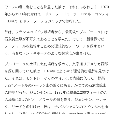
ワインの道に進むことを決意した彼は、それにふさわしく、1970
年から1971年にかけて、ドメーヌ・ドゥ・ラ・ロマネ・コンティ
（DRC）とドメーヌ・デュジャックで修行した。
彼は、フランスのブドウ栽培者から、最高級のブルゴーニュには
石灰質土壌が不可欠であることを学んだ。そして、新世界でピ
ノ・ノワールを栽培するための理想的なテロワールを探すとい
う、有名なドン・キホーテのような探求心が生まれた。
ブルゴーニュの土壌に似た場所を求めて、文字通りアメリカ西部
を探し回っていた彼は、1974年にようやく理想的な場所を見つけ
た。それは、モントレーから25マイルほど内陸に入った、標高
3,274メートルのハーラン山の近くにある、かつての石灰岩鉱山
の跡地だった。ジェンセンは、1975年に標高2,200フィートのこ
の場所に3つのピノ・ノワールの畑を作り、ジェンセン、セレッ
ク、リードと名付けた。彼は、ナパのシャロンのブドウの木を挿
し木し、フランスのDRCから密輸したスーツケース型のクローン