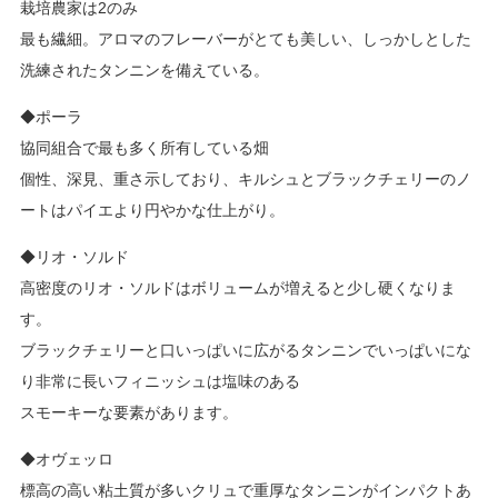
栽培農家は2のみ
最も繊細。アロマのフレーバーがとても美しい、しっかしとした
洗練されたタンニンを備えている。
◆ポーラ
協同組合で最も多く所有している畑
個性、深見、重さ示しており、キルシュとブラックチェリーのノ
ートはパイエより円やかな仕上がり。
◆リオ・ソルド
高密度のリオ・ソルドはボリュームが増えると少し硬くなりま
す。
ブラックチェリーと口いっぱいに広がるタンニンでいっぱいにな
り非常に長いフィニッシュは塩味のある
スモーキーな要素があります。
◆オヴェッロ
標高の高い粘土質が多いクリュで重厚なタンニンがインパクトあ