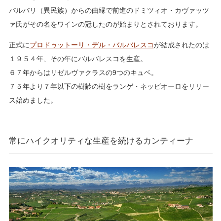
バルバリ（異民族）からの由縁で前進のドミツィオ・カヴァッツ
ァ氏がその名をワインの冠したのが始まりとされております。
正式に
プロドゥットーリ・デル・バルバレスコ
が結成されたのは
１９５４年、その年にバルバレスコを生産。
６７年からはリゼルヴァクラスの9つのキュベ。
７５年より７年以下の樹齢の樹をランゲ・ネッビオーロをリリー
ス始めました。
常にハイクオリティな生産を続けるカンティーナ