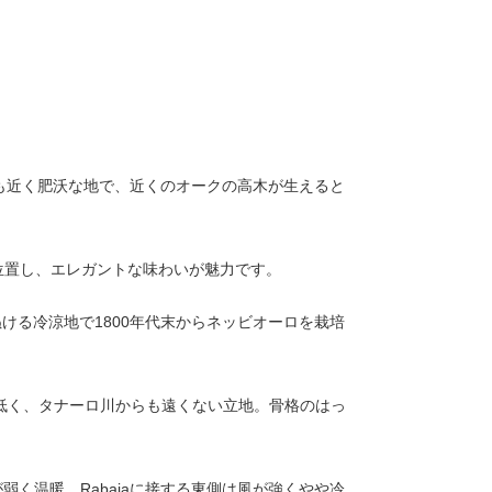
も近く肥沃な地で、近くのオークの高木が生えると
位置し、エレガントな味わいが魅力です。
ぬける冷涼地で
1800
年代末からネッビオーロを栽培
低く、タナーロ川からも遠くない立地。骨格のはっ
が弱く温暖、
Rabaja
に接する東側は風が強くやや冷