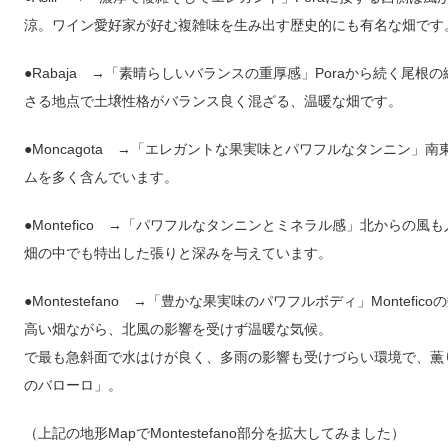
涼。ワイン愛好家が好む複雑味を生み出す歴史的にも有名な畑です
●
Rabaja
→
「素晴らしいバランスの重厚感」
Pora
から続く尾根の
さる地点で土壌性格がバランス良く混ざる、温暖な畑です。
●
Moncagota
→
「エレガントな果実味とパワフルなタンニン」南
ムを多く含んでいます。
●
Montefico
→
「パワフルなタンニンとミネラル感」北からの風も
畑の中でも特出した張りと深みを与えています。
●
Montestefano
→
「豊かな果実味のパワフルボディ」
Montefico
の
高い畑ながら、北風の影響を
で最も急斜面で水はけが良く、多雨の影響も受けづらい環境で、薫
のバローロ」。
（上記の地形
Map
で
Montestefano
部分を拡大してみました）