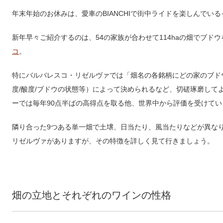
年末年始のお休みは、愛車の
BIANCHI
で街中ライドを楽しんでいる
新年早々ご紹介するのは、
54
の家族が合わせて
114ha
の畑でブドウ
コ
。
特にバルバレスコ・リゼルヴァでは「畑名の各銘柄にどの家のブド
度
/
酸度
/
ブドウの状態等）によって決められるなど、切磋琢磨して
ーでは毎年
90
点半ばの高得点を取る他、世界中から評価を受けてい
隣り合った
9
つある単一畑で土壌、日当たり、風当たりなどが異な
リゼルヴァがありますが、その特徴を詳しく見て行きましょう。
畑の立地とそれぞれのワインの性格