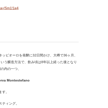
ta=!5m1!1e4
ネッビオーロを発酵に
32
日間かけ、大樽で
36
ヶ月、
という醸造方法で、飲み頃は
8
年以上経った後となり
畑の内の一つ、
erva Montestefano
ます。
スティング。