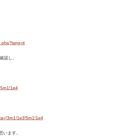
.php?lang=it
確認し、
!5m1!1e4
ta=!3m1!1e3!5m1!1e4
思います。