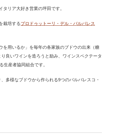
イタリア大好き営業の坪田です。
を栽培する
プロドゥットーリ・デル・バルバレス
ウを用いるか」を毎年の各家族のブドウの出来（糖
より良いワインを造ろうと励み、ワインスペクテータ
る生産者協同組合です。
り、多様なブドウから作られる
9
つのバルバレスコ・