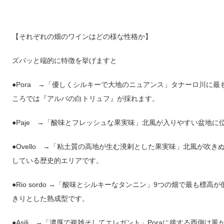
【それぞれの畑のワインはどの様な性格か】
ズバッと端的に特徴を挙げますと
●
Pora
→
「優しくシルキーで大地のニュアンス」タナーロ川に最
ころでは『アルバの白トリュフ』が採れます。
●
Paje
→
「酸味とフレッシュな果実味」北風が入りやすい盆地に
●
Ovello
→
「粘土質の高地が生む溌剌とした果実味」北風が吹き
している歴史的エリアです。
●
Rio sordo →
「酸味とシルキーなタンニン」
9
つの畑で最も標高が
きりとした熟成型です。
●
Asili
→
「濃厚で複雑そしてエレガント」
Pora
に接する西側は風