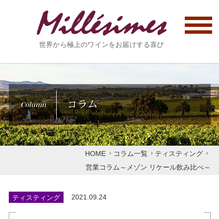
世界から極上のワインをお届けする喜び
コラム
Column
HOME
コラム一覧
ティスティング
営業コラム～メゾン リケール飲み比べ～
ティスティング
2021.09.24