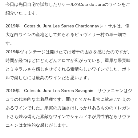
今日は先日自宅で試飲したリケールのCote du Juraのワインをご
紹介いたします。
2019年 Cotes du Jura Les Sarres Chardonnayレ・サルは、偉
大な白ワインの産地として知られるビュヴィリー村の単一畑で
す。
2019年ヴィンテージは開けたては若干の固さを感じたのですが、
時間が経つほどにどんどんアロマが広がっていき、重厚な果実味
とミネラルさを感じさせてくれる素晴らしいワインでした。ボト
ルで楽しむには最高のワインだと思います。
2018年 Cotes du Jura Les Sarres Savagnin サヴァニャンはジ
ュラの代表的な土着品種です。開けたてから非常に飲みごたえの
あるワインでした。果実の力強さはしっかりあるもののエレガン
トさも兼ね備えた素敵なワインでシャルドネが男性的ならサヴァ
ニャンは女性的な感じがします。