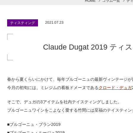
HOME
コラム一覧
テ
2021.07.23
ティスティング
Claude Dugat 2019
春から夏くらいにかけて、毎年ブルゴーニュの最新ヴィンテージが
今月の初旬には、ミレジムの看板ドメーヌである
クロード・デュガ
そこで、デュガの3アイテムを社内テイスティングしました。
ブルゴーニュワインをこよなく愛する竹間には至福のテイスティン
■ブルゴーニュ・ブラン2019
■ブルゴーニュ・ルージュ2019