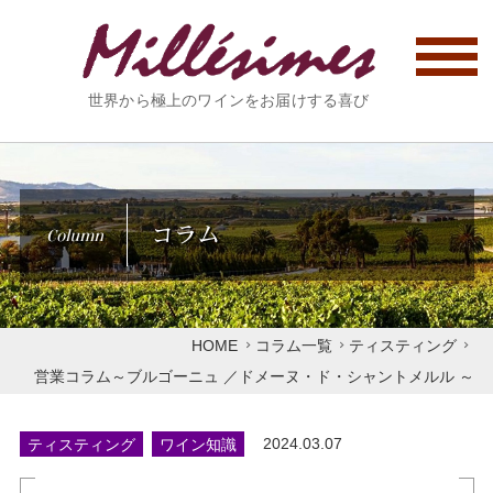
世界から極上のワインをお届けする喜び
コラム
Column
HOME
コラム一覧
ティスティング
営業コラム～ブルゴーニュ ／ドメーヌ・ド・シャントメルル ～
ティスティング
ワイン知識
2024.03.07