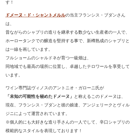
す！
ドメーヌ・ド・シャントメルル
の当主フランシス・ブダンさん
は、
昔ながらのシャブリの造りを継承する数少ない生産者の一人で、
ホーロータンクでの醸造を堅持する事で、新樽熟成のシャブリと
は一線を画しています。
フルショームのシャルドネが育つ一級畑は、
同地域でも最高の場所に位置し、卓越したテロワールを享受して
います。
ワイン専門誌ヴィノスのアントニオ・ガローニ氏が
「未知の可能性を秘めたドメーヌ」
と称えるこのドメーヌは、
現在、フランシス・ブダンと彼の娘達、アンジェリークとヴィル
ジニによって運営されています。
※個人的にも大好きな造り手さんの一人でして、辛口シャブリの
模範的なスタイルを表現しております！