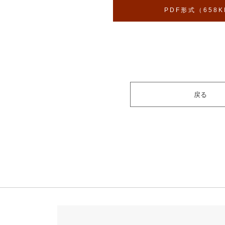
PDF形式（658K
戻る