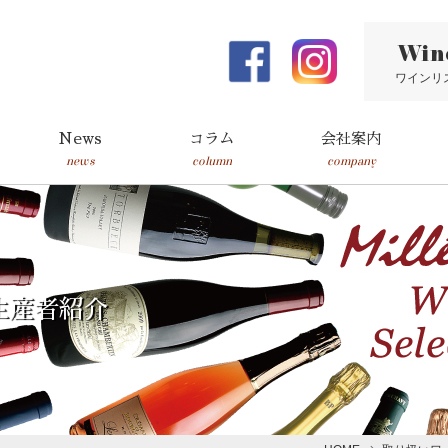
Win
ワインリ
News
コラム
会社案内
news
column
company
生産者紹介