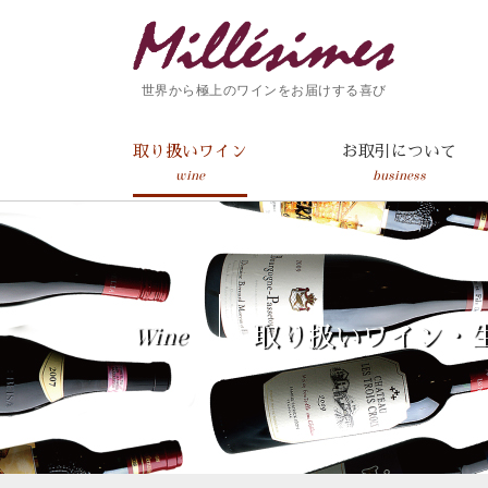
世界から極上のワインをお届けする喜び
取り扱いワイン
お取引について
wine
business
Wine
取り扱いワイン・