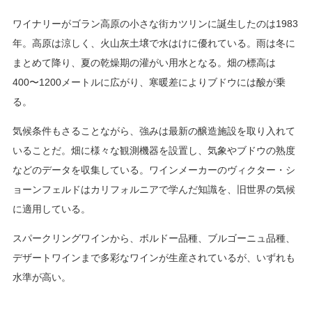
ワイナリーがゴラン高原の小さな街カツリンに誕生したのは1983
年。高原は涼しく、火山灰土壌で水はけに優れている。雨は冬に
まとめて降り、夏の乾燥期の灌がい用水となる。畑の標高は
400〜1200メートルに広がり、寒暖差によりブドウには酸が乗
る。
気候条件もさることながら、強みは最新の醸造施設を取り入れて
いることだ。畑に様々な観測機器を設置し、気象やブドウの熟度
などのデータを収集している。ワインメーカーのヴィクター・シ
ョーンフェルドはカリフォルニアで学んだ知識を、旧世界の気候
に適用している。
スパークリングワインから、ボルドー品種、ブルゴーニュ品種、
デザートワインまで多彩なワインが生産されているが、いずれも
水準が高い。