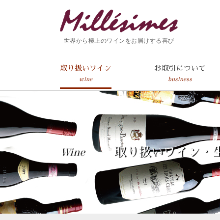
世界から極上のワインをお届けする喜び
取り扱いワイン
お取引について
wine
business
Wine
取り扱いワイン・