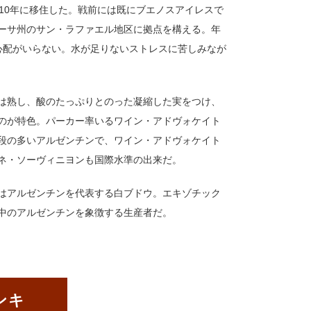
10年に移住した。戦前には既にブエノスアイレスで
ーサ州のサン・ラファエル地区に拠点を構える。年
の心配がいらない。水が足りないストレスに苦しみなが
は熟し、酸のたっぷりとのった凝縮した実をつけ、
のが特色。パーカー率いるワイン・アドヴォケイト
段の多いアルゼンチンで、ワイン・アドヴォケイト
ネ・ソーヴィニヨンも国際水準の出来だ。
はアルゼンチンを代表する白ブドウ。エキゾチック
中のアルゼンチンを象徴する生産者だ。
アンキ