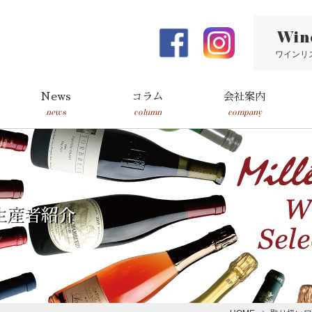
Win
ワインリ
News
コラム
会社案内
news
column
company
生産者紹介