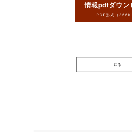
情報pdfダウ
PDF形式（366K
戻る