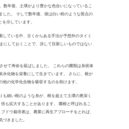
lkerは、数年後、土壌がより豊かな色合いになっているこ
ました。 そして数年後、彼は白い粉のような斑点の
ことを示しています。
索している中、古くからある手法が予想外のタイミ
のままにしておくことで、決して目新しいものではない
化させて寿命を延ばしました。 これらの菌類は糸状体
炭水化物を栄養にして生きています。 さらに、根が
の他の化学化合物を吸収するのを助けます。
りも細い根のような糸が、根を超えて土壌の奥深く
0 倍も拡大することがあります。 菌根と呼ばれるこ
が、ブドウ栽培者は、農業に再生アプローチをとれば、
気づきました。