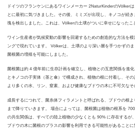
ドイツのフランケンにあるワインメーカー 2NaturKinderのVö
とに最初に気づきました。その後、ミミズが出現し、キノコが続き
塊を検出しました。これは、Völkerの土壌がついに幸せになった
ワイン生産者が気候変動の影響を回避するための創造的な方法を模
ングで現れています。 Völkerは、土壌のより深い層を手つかず
菌根菌の増殖を可能にしました。
菌根菌は約 4 億年前に生存計画を確立し、植物との互恵関係を進
とキノコの子実体（茎と傘）で構成され、植物の根に付着し、その
より多くの水、リン、窒素、および健康なブドウの木に不可欠なそ
成長するにつれて、菌糸体フィラメントと呼ばれる、ブドウの根よ
まで降りていきます。 場合によっては、菌根菌は植物の根系を 70
の共生関係は、すべての陸上植物の少なくとも 90% に存在する
ブドウの木に菌根のプラスの影響を利用できる可能性があることに