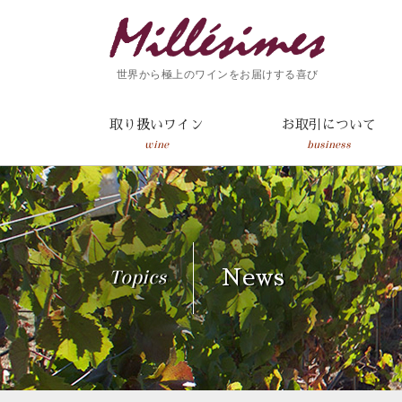
世界から極上のワインをお届けする喜び
取り扱いワイン
お取引について
wine
business
Topics
News