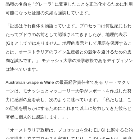
品種の名前を “グレーラ” に変更したことを正当化するために利用
可能になった証拠の欠如も強調しています。
「証拠はそれ自体を物語っています。プロセッコは何世紀にもわ
たってブドウの名前として認識されてきましたが、地理的表示
(GI) としてではありません。地理的表示として用語を保護するこ
とは、オーストラリアのワイン生産者との競争を避けるための皮
肉な試みです。」 モナッシュ大学の法学教授であるデイヴィソン
は述べています。
Australian Grape & Wine の最高経営責任者である リー・マクリ
ーンは、モナッシュとマッコーリー大学がレポートを作成した努
力に感謝の意を表し、次のように述べています。「私たちは、こ
の証拠を明らかにするためにこれまで以上に努力してきた彼らと
著者に個人的に感謝します。」。
「オーストラリア政府は、プロセッコを含む EU GI に関する公的
な異議申し立てプロセスを実施しており、このレポートは、政府