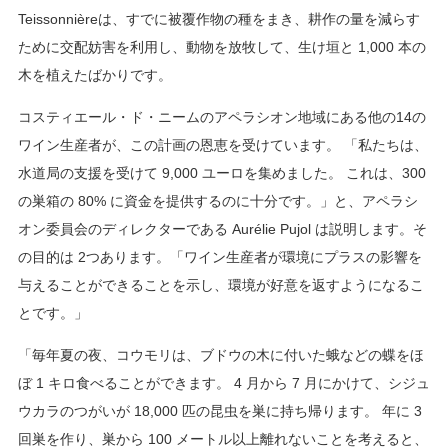
Teissonnièreは、すでに被覆作物の種をまき、耕作の量を減らす
ために交配妨害を利用し、動物を放牧して、生け垣と 1,000 本の
木を植えたばかりです。
コスティエール・ド・ニームのアペラシオン地域にある他の14の
ワイン生産者が、この計画の恩恵を受けています。 「私たちは、
水道局の支援を受けて 9,000 ユーロを集めました。 これは、300
の巣箱の 80% に資金を提供するのに十分です。」と、アペラシ
オン委員会のディレクターである Aurélie Pujol は説明します。そ
の目的は 2つあります。「ワイン生産者が環境にプラスの影響を
与えることができることを示し、環境が好意を返すようになるこ
とです。」
「毎年夏の夜、コウモリは、ブドウの木に付いた蛾などの蝶をほ
ぼ 1 キロ食べることができます。 4 月から 7 月にかけて、シジュ
ウカラのつがいが 18,000 匹の昆虫を巣に持ち帰ります。 年に 3
回巣を作り、巣から 100 メートル以上離れないことを考えると、