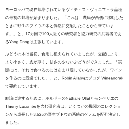
ヨーロッパで現在栽培されているヴィティス・ヴィニフェラ品種
の最初の栽培が始まりました。 「これは、農民が西側に移動した
ときに野生のブドウの木と偶然に交配したことから来ていま
す。」と、17カ国で100人近くの研究者と協力研究の共著者であ
るYang Dongは主張しています。
ぶどうの木は当初、食用に植えられていましたが、交配により、
より小さく、皮が厚く、甘さの少ないぶどうができました。「実
際には、それは食べるのにはあまり適していなかったが、ワイン
を作るのに最適でした。」と、Robin Allabyはブログ Wineanorak
で要約しています。
結論に達するために、ボルドーのNathalie Ollatとモンペリエの
Thierry Lacombeを含む研究者は、いくつかの機関のコレクショ
ンから成長した3,525の野生ブドウの系統のゲノムを配列決定し
ました。