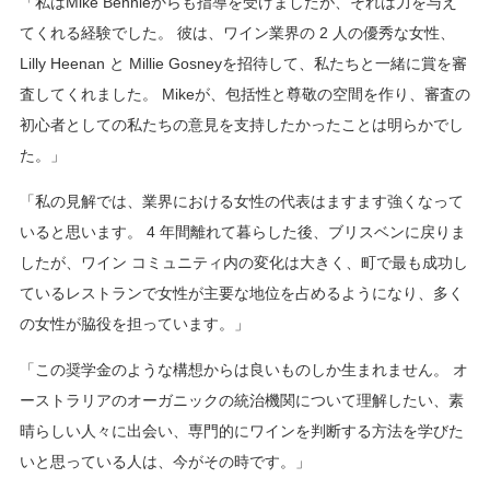
「私はMike Bennieからも指導を受けましたが、それは力を与え
てくれる経験でした。 彼は、ワイン業界の 2 人の優秀な女性、
Lilly Heenan と Millie Gosneyを招待して、私たちと一緒に賞を審
査してくれました。 Mikeが、包括性と尊敬の空間を作り、審査の
初心者としての私たちの意見を支持したかったことは明らかでし
た。」
「私の見解では、業界における女性の代表はますます強くなって
いると思います。 4 年間離れて暮らした後、ブリスベンに戻りま
したが、ワイン コミュニティ内の変化は大きく、町で最も成功し
ているレストランで女性が主要な地位を占めるようになり、多く
の女性が脇役を担っています。」
「この奨学金のような構想からは良いものしか生まれません。 オ
ーストラリアのオーガニックの統治機関について理解したい、素
晴らしい人々に出会い、専門的にワインを判断する方法を学びた
いと思っている人は、今がその時です。」