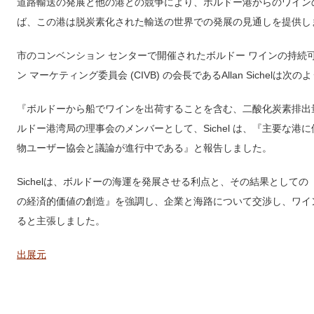
道路輸送の発展と他の港との競争により、ボルドー港からのワイン
ば、この港は脱炭素化された輸送の世界での発展の見通しを提供し
市のコンベンション センターで開催されたボルドー ワインの持続可
ン マーケティング委員会 (CIVB) の会長であるAllan Sichelは
『ボルドーから船でワインを出荷することを含む、二酸化炭素排出
ルドー港湾局の理事会のメンバーとして、Sichel は、『主要な
物ユーザー協会と議論が進行中である』と報告しました。
Sichelは、ボルドーの海運を発展させる利点と、その結果として
の経済的価値の創造』を強調し、企業と海路について交渉し、ワイ
ると主張しました。
出展元