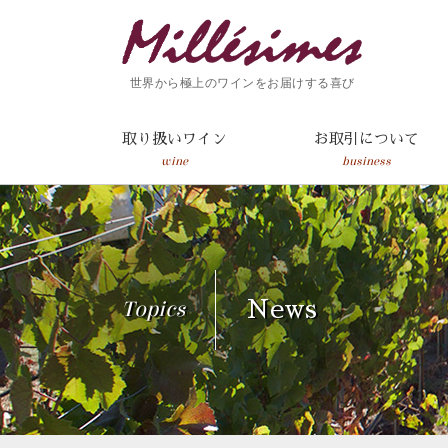
世界から極上のワインをお届けする喜び
取り扱いワイン
お取引について
wine
business
Topics
News