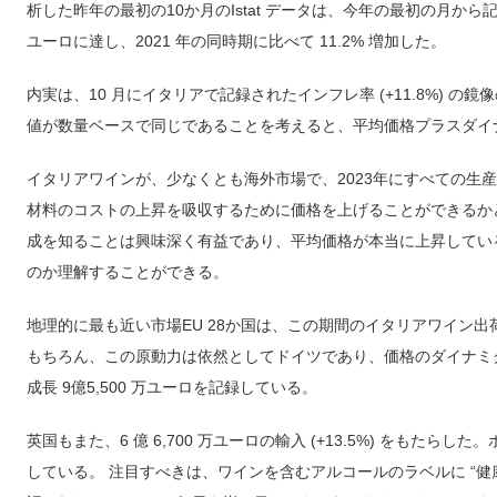
析した昨年の最初の10か月のIstat データは、今年の最初の月から記録
ユーロに達し、2021 年の同時期に比べて 11.2% 増加した。
内実は、10 月にイタリアで記録されたインフレ率 (+11.8%) の鏡
値が数量ベースで同じであることを考えると、平均価格プラスダイ
イタリアワインが、少なくとも海外市場で、2023年にすべての生
材料のコストの上昇を吸収するために価格を上げることができるかどう
成を知ることは興味深く有益であり、平均価格が本当に上昇してい
のか理解することができる。
地理的に最も近い市場EU 28か国は、この期間のイタリアワイン出荷量の
もちろん、この原動力は依然としてドイツであり、価格のダイナミク
成長 9億5,500 万ユーロを記録している。
英国もまた、6 億 6,700 万ユーロの輸入 (+13.5%) をもた
している。 注目すべきは、ワインを含むアルコールのラベルに “健康