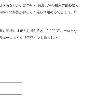
もないが、次のIstat 調査以降の輸入の跳ね返り
d前線への影響がおそらく見られ始めるでしょう。中
港も同様に 4.9% を据え置き、2,220 万ユーロとな
240 万ユーロのイタリアワインを輸入した。