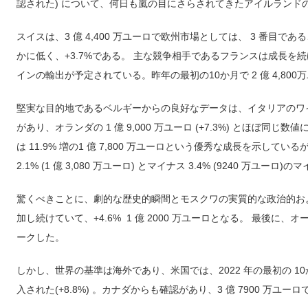
認された) について、何日も嵐の目にさらされてきたアイルランドの数字
スイスは、3 億 4,400 万ユーロで欧州市場としては、 3 番目
かに低く、+3.7%である。 主な競争相手であるフランスは成長を続け
インの輸出が予定されている。昨年の最初の10か月で 2 億 4,800
堅実な目的地であるベルギーからの良好なデータは、イタリアのワインの輸入額
があり、オランダの 1 億 9,000 万ユーロ (+7.3%) とほぼ
は 11.9% 増の1 億 7,800 万ユーロという優秀な成長を示し
2.1% (1 億 3,080 万ユーロ) とマイナス 3.4% (9240 万ユー
驚くべきことに、劇的な歴史的瞬間とモスクワの実質的な政治的お
加し続けていて、+4.6% 1 億 2000 万ユーロとなる。 最後に、オース
ークした。
しかし、世界の基準は海外であり、米国では、2022 年の最初の 10か
入された(+8.8%) 。カナダからも確認があり、3 億 7900 万ユーロ