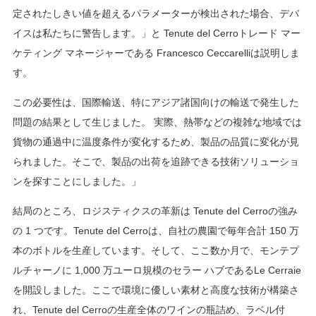
定されたしきい値を超えるパラメーターが検出された場合、デバ
イスは私たちに警告します。」と Tenute del Cerroトレード マー
ケティング マネージャーである Francesco Ceccarelliは説明しま
す。
この必要性は、国際輸送、特にアジア諸国向けの輸送で発生した
問題の結果として生じました。 実際、熱帯などの複雑な地域では
貨物の通過中に温度条件が変化するため、製品の品質に変化が見
られました。そこで、製品の出荷を追跡できる技術ソリューショ
ンを探すことにしました。」
結局のところ、ロジスティクスの革新は Tenute del Cerroの強み
の 1 つです。Tenute del Cerroは、自社の農園で毎年合計 150 万
本のボトルを生産しています。そして、ここ数か月で、モンテプ
ルチャーノに 1,000 万ユーロ規模のセラー ハブであるLe Cerraie
を開設しました。ここで環境に優しい素材と高度な技術が構築さ
れ、Tenute del Cerroの生産全体のワインの瓶詰め、ラベル付