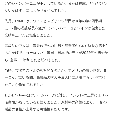
どのシャンパーニュが不足しているか、または在庫がどれだけ少
ないかはすぐにはわかりませんでした。
先月、LVMH は、ワインとスピリッツ部門が今年の第3四半期
に、2桁の収益成長を遂げ、シャンパーニュとワインが傑出した
業績を上げたと報告しました。
高級品の巨人は、海外旅行への回帰と消費者からの “堅調な需要”
のおかげで、ヨーロッパ、米国、日本での売上が2022年の初めか
ら “急激に” 増加したと述べました。
当時、市場でのドルの相対的な強さが、アメリカの買い物客がヨ
ーロッパにいる間、高級品の購入を最大限に活用するよう推奨し
たことが指摘されました。
しかしSchausはブルームバーグに対し、インフレの上昇により不
確実性が残っていると語りました。原材料の高騰により、一部の
製品の価格が上昇する可能性もあります。