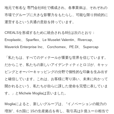
地元で有名な 専門会社8社で構成され、各事業体は、それぞれの
市場でグループに大きな影響力をもたらし、可能な限り持続的に
運営するという共通の意欲を持っています。
CREALSを形成するために統合される8社は次のとおり：
Enoplastic、 Sparflex、Le Muselet Valentin、Rivercap、
Maverick Enterprise Inc、 Corchomex、PE.DI、 Supercap
「私たちは、すべてのディテールが重要な世界を信じています。
だからこそ、私たちの新しいアイデンティティとロゴが、キャッ
ピングとオーバーキャッピングの分野で個性的な印象を生み出す
と確信しています。これは、お客様に寄り添い、未来に向かって
開かれるという、私たちが自らに課した使命を完璧に表していま
す。」とMichele Mogliaは言いました。
Mogliaによると、新しいグループは、 “イノベーションの能力の
増加”、6カ国に 15の生産拠点を有し、取引高は3 億ユーロ相当で