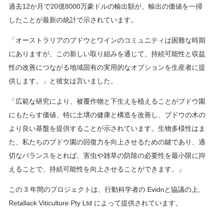
過去12か月で20億8000万豪ドルの輸出額が、輸出の価値を一掃
したことが最新の統計で示されています。
「オーストラリアのブドウとワインのコミュニティは困難な時期
にありますが、この新しい取り組みを通じて、持続可能性と収益
性の改善につながる地域固有の実用的なオプションを生産者に提
供します。」と彼女は言いました。
「広範な研究により、被覆作物と下生えを植えることがブドウ園
にもたらす価値、特に土壌の健康と構造を改善し、ブドウの木の
より良い基盤を提供することが示されています。生物多様性はま
た、私たちのブドウ園の回復力を向上させるための鍵であり、適
切なバランスをとれば、害虫や雑草の防除の必要性を最小限に抑
えることで、持続可能性を向上させることができます。」
この 3 年間のプロジェクトは、行動科学者の Evidnと協議の上、
Retallack Viticulture Pty Ltd によって提供されています。