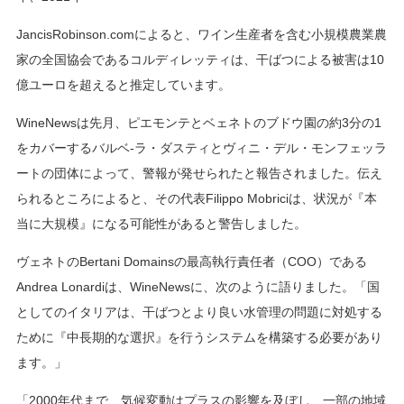
JancisRobinson.comによると、ワイン生産者を含む小規模農業農
家の全国協会であるコルディレッティは、干ばつによる被害は10
億ユーロを超えると推定しています。
WineNewsは先月、ピエモンテとベェネトのブドウ園の約3分の1
をカバーするバルベ-ラ・ダスティとヴィニ・デル・モンフェッラ
ートの団体によって、警報が発せられたと報告されました。伝え
られるところによると、その代表Filippo Mobriciは、状況が『本
当に大規模』になる可能性があると警告しました。
ヴェネトのBertani Domainsの最高執行責任者（COO）である
Andrea Lonardiは、WineNewsに、次のように語りました。「国
としてのイタリアは、干ばつとより良い水管理の問題に対処する
ために『中長期的な選択』を行うシステムを構築する必要があり
ます。」
「2000年代まで、気候変動はプラスの影響を及ぼし、一部の地域