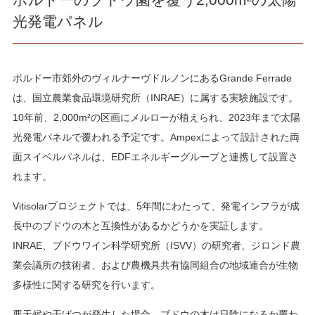
光発電パネル
ボルドー市郊外のヴィルナーヴドルノンにあるGrande Ferrade
は、国立農業食品環境研究所（INRAE）に属する実験施設です。
10年前、2,000m²の区画にメルローが植えられ、2023年まで太陽
光発電パネルで覆われる予定です。Ampexによって設計された両
面スイベルパネルは、EDFエネルギーグループと連携して設置さ
れます。
Vitisolarプロジェクトでは、5年間にわたって、発電インフラが成
長中のブドウの木と互換性があるかどうかを実証します。
INRAE、ブドウワイン科学研究所（ISVV）の研究者、ジロンド農
業会議所の技術者、および農機具共有協同組合の地域連合が生物
多様性に関する研究を行います。
悪天候や干ばつが発生した場合、ブドウの木は日陰になるか覆わ