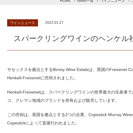
HOME
News一覧
ワインニュース
2022.01.27
ワインニュース
スパークリングワインのヘンケル社Bone
サセックスを拠点とするBoney Wine Estateは、英国のFreixen
Henkell-Freixenetに売却されました。
Henkell-Freixenetは、スパークリングワインの世界最大の
コ、クレマン地域のブランドを所有および販売しています。
この売却は、英国を拠点とする2つの企業、Copestick Murray Wines Li
Copestickによって直接行われました。