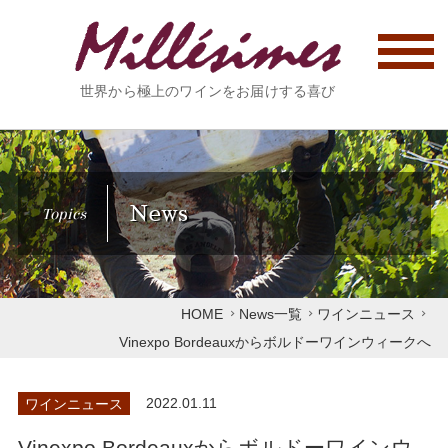
世界から極上のワインをお届けする喜び
News
Topics
HOME
News一覧
ワインニュース
Vinexpo Bordeauxからボルドーワインウィークへ
ワインニュース
2022.01.11
Vinexpo Bordeauxからボルドーワインウ