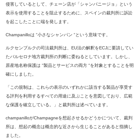
侵害しているとして、チェーン店が「シャンパニージョ」という
表示を使用することを阻止するために、スペインの裁判所に訴訟
を起こしたことに端を発します。
Champanilloは “小さなシャンパン “という意味です。
ルクセンブルクの司法裁判所は、EU法の解釈をECJに要請してい
たバルセロナ地方裁判所の判断に委ねるとしています。しかし、
原産地名称保護は “製品とサービスの両方 “を対象とすることを明
確にしました。
「この規制は、これらの表示のいずれかに該当する製品が享受す
る評判を利用するすべての用途に及ぶことを意図しており、広範
な保護を確立している。」と裁判所は述べています。
champanilloがChampagneを想起させるかどうかについて、裁判
所は、想起の概念は概念的な近さから生じることがあると指摘し
ました。