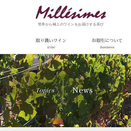
世界から極上のワインをお届けする喜び
取り扱いワイン
お取引について
wine
business
Topics
News