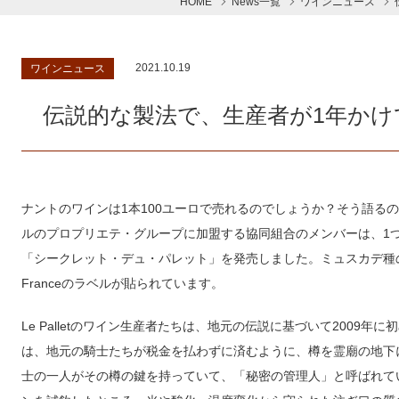
HOME
News一覧
ワインニュース
2021.10.19
ワインニュース
伝説的な製法で、生産者が1年か
ナントのワインは1本100ユーロで売れるのでしょうか？そう語る
ルのプロプリエテ・グループに加盟する協同組合のメンバーは、1つ
「シークレット・デュ・パレット」を発売しました。ミュスカデ種のメ
Franceのラベルが貼られています。
Le Palletのワイン生産者たちは、地元の伝説に基づいて2009
は、地元の騎士たちが税金を払わずに済むように、樽を霊廟の地下
士の一人がその樽の鍵を持っていて、「秘密の管理人」と呼ばれて