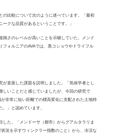
との比較について次のように述べています。「最初
ニークな品質があるということです。」
複雑さのレベルが高いことを示唆していた。メンド
リフォルニアのAVAでは、黒コショウやドライフル
究が直面した課題を説明しました。「気候学者とし
難しいことだと感じていましたが、今回の研究で
域が非常に短い距離での標高変化に支配された土地特
た。」と認めています。
目した。「メンドーサ（都市）からグアルタラリま
育状況を示すウィンクラー指数のこと）から、冷涼な