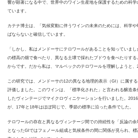
響が顕著になる中で、世界中のワイン生産地を保護するための科学
ています。
カテナ博士は、「気候変動に伴うワインの未来のためには、科学や
ばならないと確信しています。
「しかし、私はメンドーサにテロワールがあることを知っていまし
の標高の畑で食べたり、異なる土壌で採れたブドウを食べたりする
からです。だから私は、マルベックのテロワールを理解しようと、
この研究では、メンドーサの12の異なる地理的表示（GI）に属す
評価しました。このワインは、「標準化された」と言われる醸造条件で、酵
したヴィンテージでマイクロヴィニケーションを行いました。2016
が、17年と18年はほぼ同じで、季節の標準に沿った条件でした。
テロワールの存在と異なるヴィンテージ間での持続性を「反論の余
となったGIではフェノール組成と気候条件の間に関係が見られ、