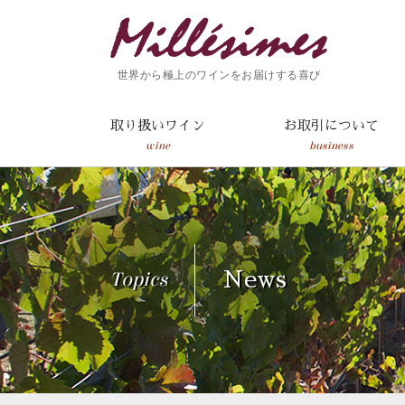
世界から極上のワインをお届けする喜び
取り扱いワイン
お取引について
wine
business
Topics
News