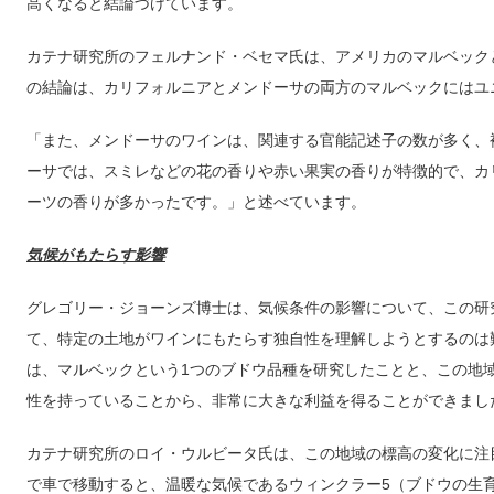
高くなると結論づけています。
カテナ研究所のフェルナンド・ベセマ氏は、アメリカのマルベック
の結論は、カリフォルニアとメンドーサの両方のマルベックにはユ
「また、メンドーサのワインは、関連する官能記述子の数が多く、
ーサでは、スミレなどの花の香りや赤い果実の香りが特徴的で、カ
ーツの香りが多かったです。」と述べています。
気候がもたらす影響
グレゴリー・ジョーンズ博士は、気候条件の影響について、この研
て、特定の土地がワインにもたらす独自性を理解しようとするのは
は、マルベックという1つのブドウ品種を研究したことと、この地
性を持っていることから、非常に大きな利益を得ることができまし
カテナ研究所のロイ・ウルビータ氏は、この地域の標高の変化に注
で車で移動すると、温暖な気候であるウィンクラー5（ブドウの生