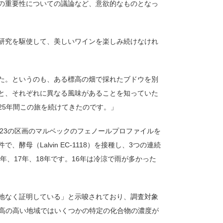
の重要性についての議論など、意欲的なものとなっ
研究を駆使して、美しいワインを楽しみ続けなけれ
た。というのも、ある標高の畑で採れたブドウを別
と、それぞれに異なる風味があることを知っていた
25年間この旅を続けてきたのです。」
る23の区画のマルベックのフェノールプロファイルを
母（Lalvin EC-1118）を接種し、3つの連続
年、17年、18年です。16年は冷涼で雨が多かった
地なく証明している」と示唆されており、調査対象
標高の高い地域ではいくつかの特定の化合物の濃度が