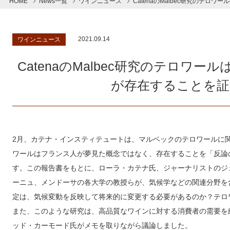
HOME
News一覧
ワインニュース
CatenaのMalbec研究のテ
2021.09.14
ワインニュース
CatenaのMalbec研究のテロワ
が存在することを証
2月、カテナ・インスティテュートは、マルベックのテロワールに
ワールはフランス人が夢見た概念ではなく、存在することを「反論
す。この報告書をもとに、ローラ・カテナ氏、ジャーナリストのジ
ーニュ、メンドーサの各大学の教授らが、気候学などの関連分野を
定は、気候変動を反映して将来的に変更する必要があるのか？テロ
また、このような研究は、高品質なワインに対する消費者の需要を
ッド・カーモード氏がメモを取りながら議論しました。