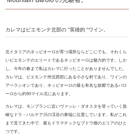
カレマはピエモンテ北部の "英雄的 "ワイン。
北イタリアのネッビオーロが育つ場所ならどこにでも、それくら
いピエモンテのエリートであるネッビオーロは魅力的です。しか
し、今年の春まで私はカレマに行ったことがありませんでした。
カレマは、ピエモンテ州北西部にある小さな村であり、ワインの
アペラシオンであり、ネッビオーロの最も有名な故郷であるバロ
ーロから約90マイル北にあります。
カレマは、モンブランに近いヴァッレ・ダオスタを登っていく急
峻なドラ・バルテア川の渓谷の東端に位置しています。私がこれ
まで見てきた中で、最もドラマチックなブドウ畑のエリアのひと
つです。