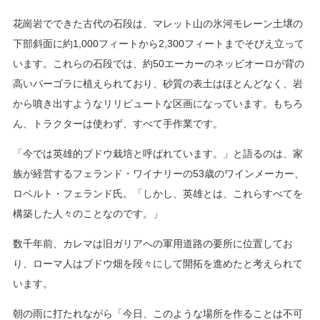
花崗岩でできた古代の石段は、マレット山の氷河モレーン土壌の
下部斜面に約1,000フィートから2,300フィートまでそびえ立って
います。これらの石段では、約50エーカーのネッビオーロが背の
高いパーゴラに植えられており、砂質の表土はほとんどなく、岩
から噴き出すようなリリピュートな区画になっています。もちろ
ん、トラクターは使わず、すべて手作業です。
「今では英雄的ブドウ栽培と呼ばれています。」と語るのは、家
族が経営するフェランド・ワイナリーの53歳のワインメーカー、
ロベルト・フェランド氏。「しかし、英雄とは、これらすべてを
構築した人々のことなのです。」
数千年前、カレマは旧ガリアへの軍用道路の要所に位置してお
り、ローマ人はブドウ畑を段々にして開拓を進めたと考えられて
います。
朝の雨に打たれながら「今日、このような場所を作ることは不可