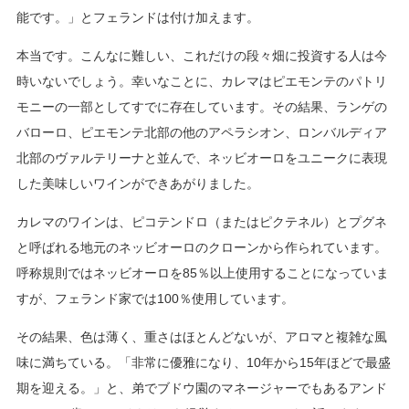
能です。」とフェランドは付け加えます。
本当です。こんなに難しい、これだけの段々畑に投資する人は今
時いないでしょう。幸いなことに、カレマはピエモンテのパトリ
モニーの一部としてすでに存在しています。その結果、ランゲの
バローロ、ピエモンテ北部の他のアペラシオン、ロンバルディア
北部のヴァルテリーナと並んで、ネッビオーロをユニークに表現
した美味しいワインができあがりました。
カレマのワインは、ピコテンドロ（またはピクテネル）とプグネ
と呼ばれる地元のネッビオーロのクローンから作られています。
呼称規則ではネッビオーロを85％以上使用することになっていま
すが、フェランド家では100％使用しています。
その結果、色は薄く、重さはほとんどないが、アロマと複雑な風
味に満ちている。「非常に優雅になり、10年から15年ほどで最盛
期を迎える。」と、弟でブドウ園のマネージャーでもあるアンド