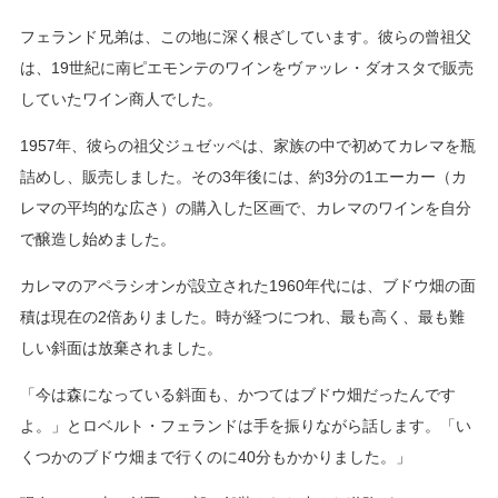
フェランド兄弟は、この地に深く根ざしています。彼らの曾祖父
は、19世紀に南ピエモンテのワインをヴァッレ・ダオスタで販売
していたワイン商人でした。
1957年、彼らの祖父ジュゼッペは、家族の中で初めてカレマを瓶
詰めし、販売しました。その3年後には、約3分の1エーカー（カ
レマの平均的な広さ）の購入した区画で、カレマのワインを自分
で醸造し始めました。
カレマのアペラシオンが設立された1960年代には、ブドウ畑の面
積は現在の2倍ありました。時が経つにつれ、最も高く、最も難
しい斜面は放棄されました。
「今は森になっている斜面も、かつてはブドウ畑だったんです
よ。」とロベルト・フェランドは手を振りながら話します。「い
くつかのブドウ畑まで行くのに40分もかかりました。」