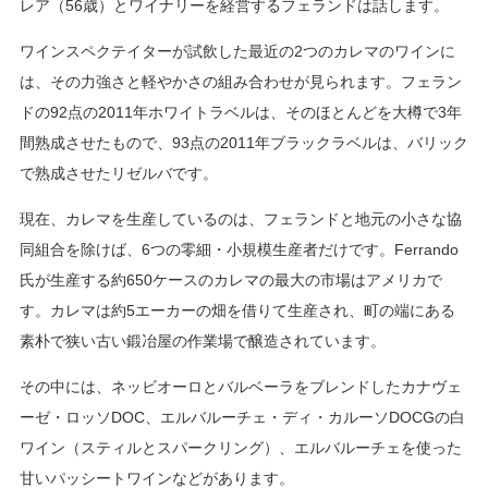
レア（56歳）とワイナリーを経営するフェランドは話します。
ワインスペクテイターが試飲した最近の2つのカレマのワインに
は、その力強さと軽やかさの組み合わせが見られます。フェラン
ドの92点の2011年ホワイトラベルは、そのほとんどを大樽で3年
間熟成させたもので、93点の2011年ブラックラベルは、バリック
で熟成させたリゼルバです。
現在、カレマを生産しているのは、フェランドと地元の小さな協
同組合を除けば、6つの零細・小規模生産者だけです。Ferrando
氏が生産する約650ケースのカレマの最大の市場はアメリカで
す。カレマは約5エーカーの畑を借りて生産され、町の端にある
素朴で狭い古い鍛冶屋の作業場で醸造されています。
その中には、ネッビオーロとバルベーラをブレンドしたカナヴェ
ーゼ・ロッソDOC、エルバルーチェ・ディ・カルーソDOCGの白
ワイン（スティルとスパークリング）、エルバルーチェを使った
甘いパッシートワインなどがあります。