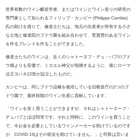
世界有数のワイン醸造学者、またはワインとワイン造りの研究の
専門家として知られるフィリップ・カンビー (Philippe Cambie)
氏の助けを借りて、修道士たちは、地元の生産者が所有する小さ
な土地と修道院のブドウ園を組み合わせて、受賞歴のあるワイン
を作るブレンドを作ることができました。
修道士たちのワインは、近くのシャトーヌフ・デュ・パプのブド
ウ畑よりも安価で、ミカエル神父が指摘するように、後にローマ
法王ヨハネ22世が設立したものだ。
カンビーは、同じブドウ品種を栽培している旧教皇庁の2つのブ
ドウ園で、最終段階のワイン生産に貢献しています。
「ワインを安く買うことができますが、それはシャトーヌーフ・
デュパプとほぼ同等です。それと同時に、このワインを買うこと
で、今お金を必要としているワインメーカーを助けているのです
が、COVID-19はその状況を助けていません。」と司祭は言いま