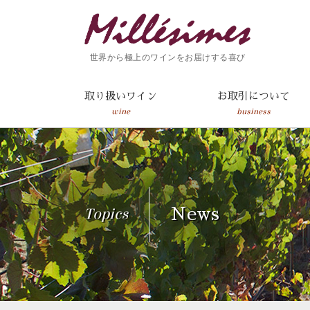
世界から極上のワインをお届けする喜び
取り扱いワイン
お取引について
wine
business
Topics
News